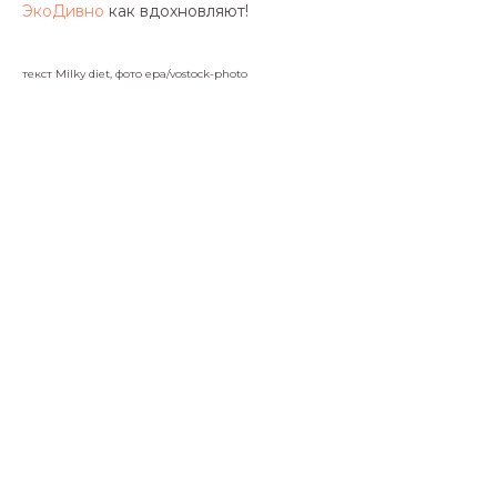
ЭкоДивно
как вдохновляют!
© Milky diet, 2022—2025
текст Milky diet, фото epa/vostock-photo
О бренде
Каталог моделей
Milky blog
Покупателям
Доставка и оплата
Условия возврата
Уход за одеждой
Контакты
milkydiet@mail.ru