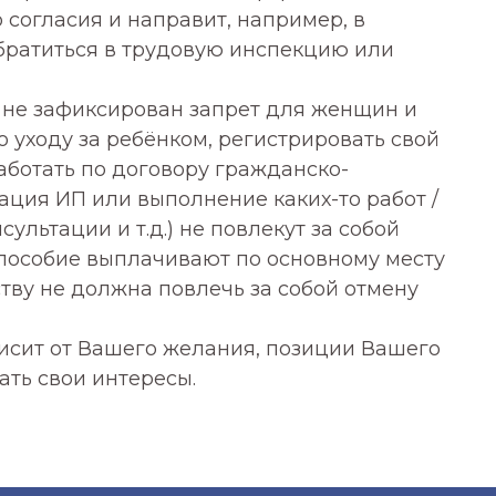
о согласия и направит, например, в
братиться в трудовую инспекцию или
 не зафиксирован запрет для женщин и
о уходу за ребёнком, регистрировать свой
Контакты
аботать по договору гражданско-
рация ИП или выполнение каких-то работ /
milkydiet@mail.ru
лата
сультации и т.д.) не повлекут за собой
ата
 пособие выплачивают по основному месту
ой
ству не должна повлечь за собой отмену
исит от Вашего желания, позиции Вашего
Публичная оферта
ать свои интересы.