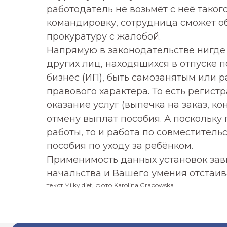
работодатель не возьмёт с неё таког
командировку, сотрудница сможет о
прокуратуру с жалобой.
Напрямую в законодательстве нигде
других лиц, находящихся в отпуске п
© Milky diet, 2022—2025
Покупателям
бизнес (ИП), быть самозанятым или р
правового характера. То есть регист
О бренде
Доставка и оп
оказание услуг (выпечка на заказ, кон
Каталог моделей
Условия возвр
отмену выплат пособия. А поскольку
Milky blog
Уход за одежд
работы, то и работа по совместитель
пособия по уходу за ребёнком.
Применимость данных установок зав
Политика обработки персональных данных
начальства и Вашего умения отстаив
текст Milky diet, фото Karolina Grabowska