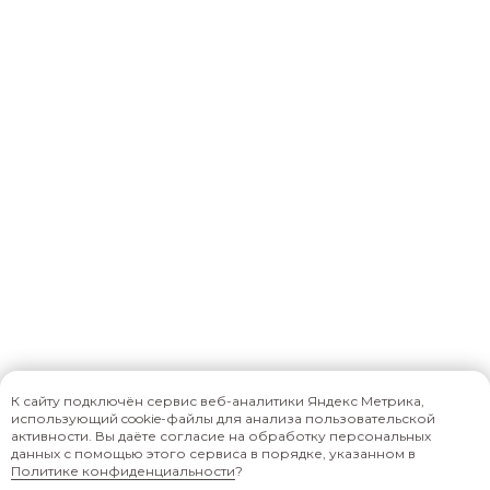
Доставка и оплата
Условия возврата
Уход за одеждой
Контакты
milkydiet@mail.ru
Публичная оферта
Политика обработки
персональных данных
К сайту подключён сервис веб-аналитики Яндекс Метрика,
использующий cookie-файлы для анализа пользовательской
ИП Крылова А.А.
активности. Вы даёте согласие на обработку персональных
данных с помощью этого сервиса в порядке, указанном в
ИНН 695000681465
Политике конфиденциальности
?
ОГРНИП 322695200035512